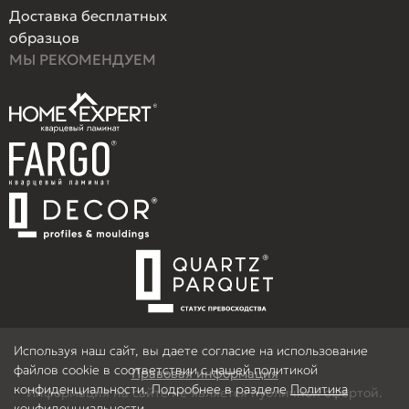
Доставка бесплатных
образцов
МЫ РЕКОМЕНДУЕМ
Используя наш сайт, вы даете согласие на использование
файлов cookie в соответствии с нашей политикой
Правовая информация
конфиденциальности. Подробнее в разделе
Политика
Информация на сайте не является публичной офертой.
конфиденциальности
.