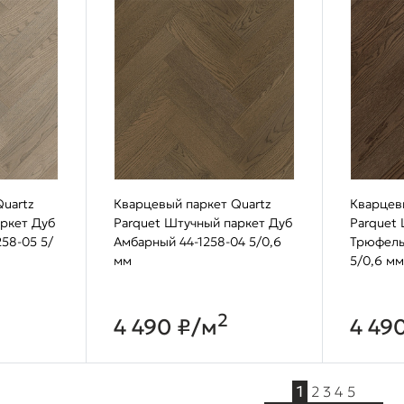
uartz
Кварцевый паркет Quartz
Кварцев
аркет Дуб
Parquet Штучный паркет Дуб
Parquet
258-05 5/
Амбарный 44-1258-04 5/0,6
Трюфель
мм
5/0,6 мм
2
4 490 ₽/м
4 49
1
2
3
4
5