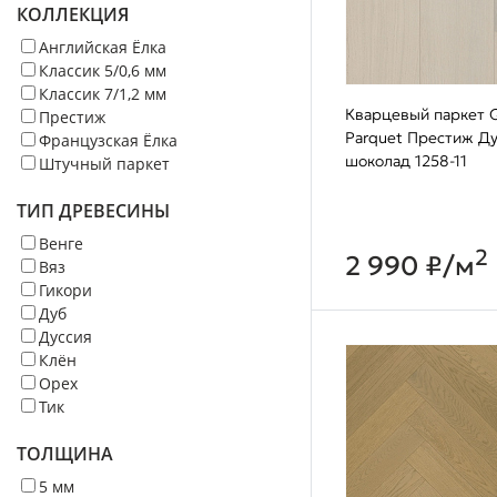
КОЛЛЕКЦИЯ
Английская Ёлка
Классик 5/0,6 мм
Классик 7/1,2 мм
Кварцевый паркет Q
Престиж
Parquet Престиж Д
Французская Ёлка
шоколад 1258-11
Штучный паркет
ТИП ДРЕВЕСИНЫ
Венге
2
2 990 ₽/м
Вяз
Гикори
Дуб
Дуссия
Клён
Орех
Тик
ТОЛЩИНА
5 мм