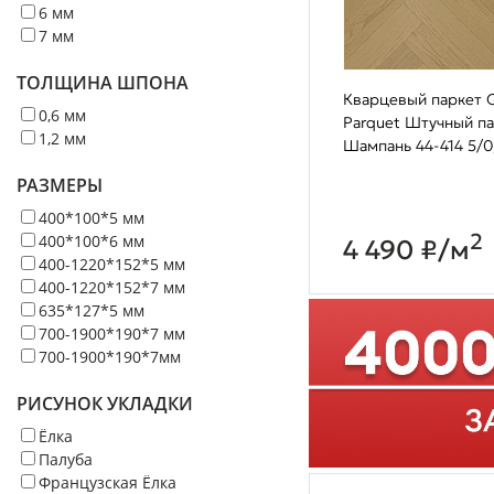
6 мм
7 мм
ТОЛЩИНА ШПОНА
Кварцевый паркет Q
0,6 мм
Parquet Штучный п
1,2 мм
Шампань 44-414 5/0
РАЗМЕРЫ
400*100*5 мм
2
400*100*6 мм
4 490 ₽/м
400-1220*152*5 мм
400-1220*152*7 мм
635*127*5 мм
700-1900*190*7 мм
700-1900*190*7мм
РИСУНОК УКЛАДКИ
Ёлка
Палуба
Французская Ёлка