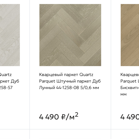
uartz
Кварцевый паркет Quartz
Кварцев
аркет Дуб
Parquet Штучный паркет Дуб
Parquet
258-57
Лунный 44-1258-08 5/0,6 мм
Бисквитн
мм
2
4 490 ₽/м
4 49