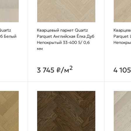
uartz
Кварцевый паркет Quartz
Кварцев
уб Белый
Parquet Английская Ёлка Дуб
Parquet
Непокрытый 33-400 5/ 0,6
Непокры
мм
2
3 745 ₽/м
4 10