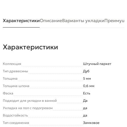
Характеристики
Описание
Варианты укладки
Преимуще
Характеристики
Коллекция
Штучный паркет
Тип древесины
Дуб
Толщина
5 мм
Толщина шпона
0,6 мм
Фаска
Есть
Подходит для укладки в ванной
Да
Укладка на пол c подогревом
да
Водостойкость
да
Тип соединения
Замковое