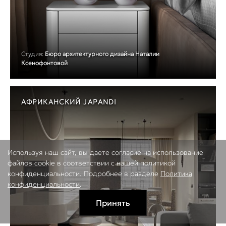
Студия:
Бюро архитектурного дизайна Наталии
Ксенофонтовой
АФРИКАНСКИЙ JAPANDI
Используя наш сайт, вы даете согласие на использование
файлов cookie в соответствии с нашей политикой
конфиденциальности. Подробнее в разделе
Политика
конфиденциальности
.
Принять